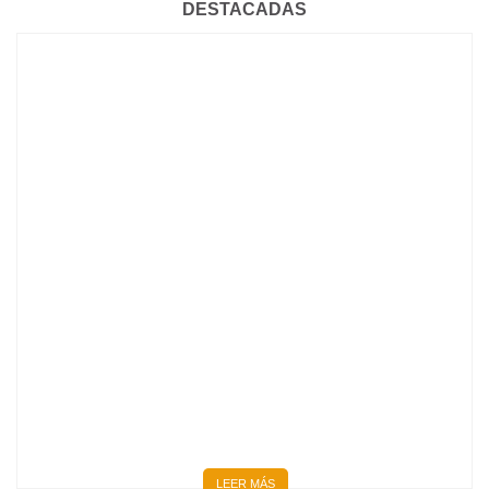
DESTACADAS
BIENVENIDOS 667 NUEVOS MÉDICOS Y MÉDICAS
LEER MÁS