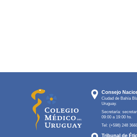
Consejo Nacion
Ciudad de Bahía Bl
Uruguay.
Secretaría:
secreta
09:00 a 19:00 hs.
Tel: (+598) 248 366
Tribunal de Éti