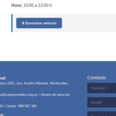
Hora:
10:00 a 13:00 h
Escuchar artículo
Contacto
al:
anca 2452, esq. Avelino Miranda, Montevideo,
ria@colegiomedico.org.uy
/ Horario de atención:
04 / Celular: 099 947 346
ca: