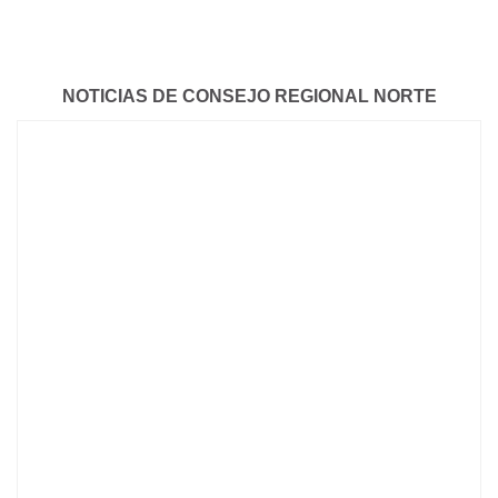
NOTICIAS DE CONSEJO REGIONAL NORTE
SE REALIZÓ LA ACTIVIDAD “MANEJO INICIAL DE
LAS INTOXICACIONES EN EMERGENCIA” EN
PAYSANDÚ