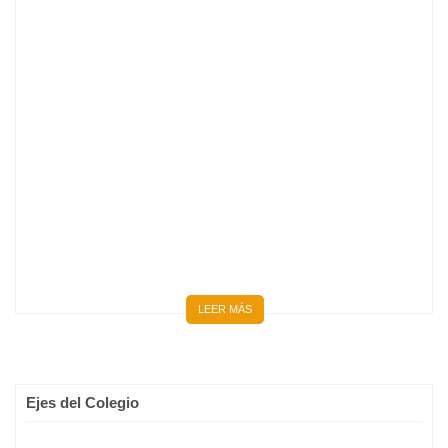
BIENVENIDOS 667 NUEVOS MÉDICOS Y MÉDICAS
LEER MÁS
Ejes del Colegio