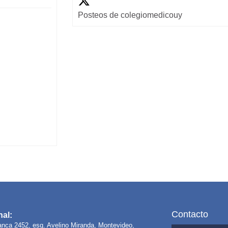
Posteos de colegiomedicouy
Contacto
al:
anca 2452, esq. Avelino Miranda, Montevideo,