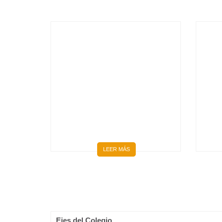
BIENVENIDOS 667 NUEVOS
MÉDICOS Y MÉDICAS
LEER MÁS
Ejes del Colegio