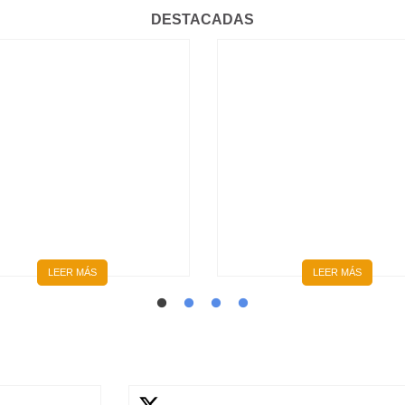
DESTACADAS
HISTÓRICO: SE
GRADUARON LOS
CICLO 4, CURSO DPM
PRIMEROS MÉDICOS Y
2026: PEDIATRÍA Y
MÉDICAS FORMADOS
GINECOLOGÍA |
ÍNTEGRAMENTE EN EL
INSCRIPCIONES ABIERT
INTERIOR DEL PAÍS
LEER MÁS
LEER MÁS