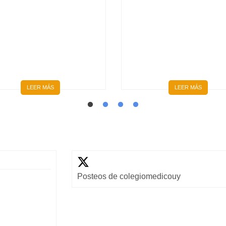
GRADUARON LOS
CICLO 4, CURSO DPM
PRIMEROS MÉDICOS Y
2026: PEDIATRÍA Y
MÉDICAS FORMADOS
GINECOLOGÍA |
ÍNTEGRAMENTE EN EL
INSCRIPCIONES ABIERT
INTERIOR DEL PAÍS
LEER MÁS
LEER MÁS
Posteos de colegiomedicouy