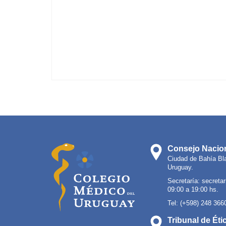
Consejo Nacion
Ciudad de Bahía Bl
Uruguay.
Secretaría:
secreta
09:00 a 19:00 hs.
Tel: (+598) 248 366
Tribunal de Éti