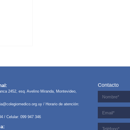
Contacto
al:
anca 2452, esq. Avelino Miranda, Montevideo,
ria@colegiomedico.org.uy
/ Horario de atención:
04 / Celular: 099 947 346
ca: