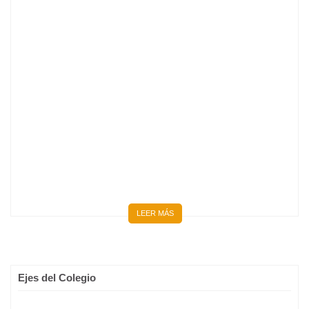
BIENVENIDOS 667 NUEVOS MÉDICOS Y MÉDICAS
LEER MÁS
Ejes del Colegio