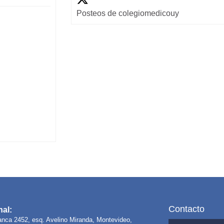
Posteos de colegiomedicouy
Contacto
al:
anca 2452, esq. Avelino Miranda, Montevideo,