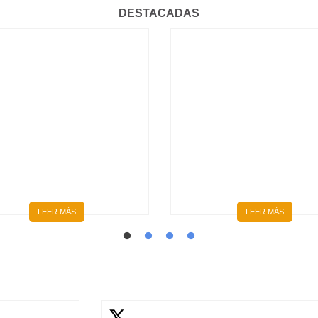
DESTACADAS
HISTÓRICO: SE
GRADUARON LOS
CICLO 4, CURSO DPM
PRIMEROS MÉDICOS Y
2026: PEDIATRÍA Y
MÉDICAS FORMADOS
GINECOLOGÍA |
ÍNTEGRAMENTE EN EL
INSCRIPCIONES ABIERT
INTERIOR DEL PAÍS
LEER MÁS
LEER MÁS