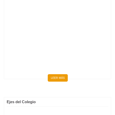
BIENVENIDOS 667 NUEVOS MÉDICOS Y MÉDICAS
LEER MÁS
Ejes del Colegio