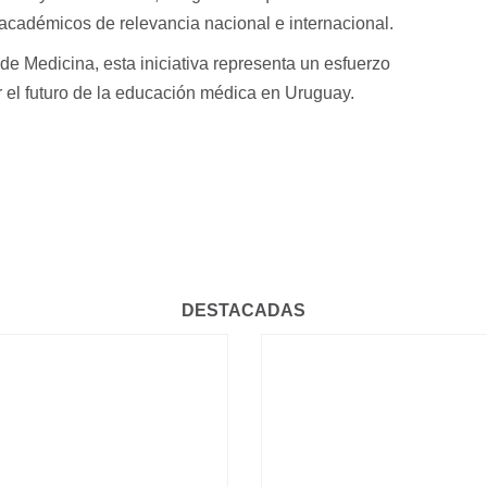
cadémicos de relevancia nacional e internacional.
de Medicina, esta iniciativa representa un esfuerzo
er el futuro de la educación médica en Uruguay.
DESTACADAS
HISTÓRICO: SE
GRADUARON LOS
CICLO 4, CURSO DPM
PRIMEROS MÉDICOS Y
2026: PEDIATRÍA Y