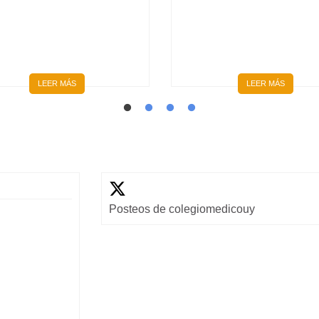
MÉDICAS FORMADOS
GINECOLOGÍA |
ÍNTEGRAMENTE EN EL
INSCRIPCIONES ABIERT
INTERIOR DEL PAÍS
LEER MÁS
LEER MÁS
Posteos de colegiomedicouy