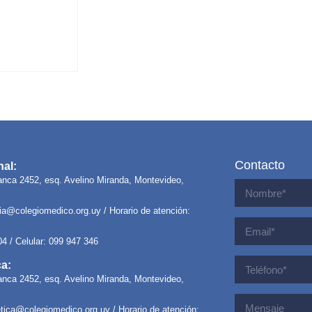
Contacto
al:
anca 2452, esq. Avelino Miranda, Montevideo,
ria@colegiomedico.org.uy
/ Horario de atención:
04 / Celular: 099 947 346
ca:
anca 2452, esq. Avelino Miranda, Montevideo,
letica@colegiomedico.org.uy
/ Horario de atención: