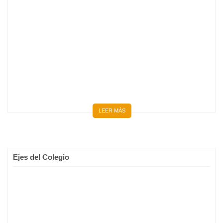
BIENVENIDOS 667 NUEVOS MÉDICOS Y MÉDICAS
LEER MÁS
Ejes del Colegio