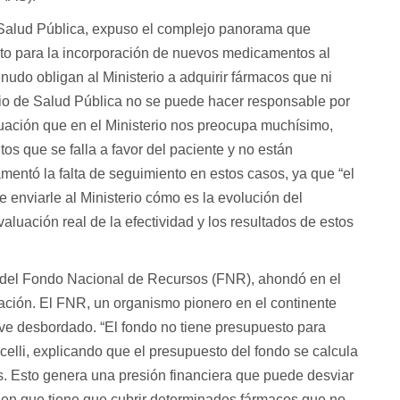
de Salud Pública, expuso el complejo panorama que
ento para la incorporación de nuevos medicamentos al
enudo obligan al Ministerio a adquirir fármacos que ni
terio de Salud Pública no se puede hacer responsable por
uación que en el Ministerio nos preocupa muchísimo,
 que se falla a favor del paciente y no están
amentó la falta de seguimiento en estos casos, ya que “el
e enviarle al Ministerio cómo es la evolución del
valuación real de la efectividad y los resultados de estos
l del Fondo Nacional de Recursos (FNR), ahondó en el
zación. El FNR, un organismo pionero en el continente
e ve desbordado. “El fondo no tiene presupuesto para
celli, explicando que el presupuesto del fondo se calcula
. Esto genera una presión financiera que puede desviar
a en que tiene que cubrir determinados fármacos que no