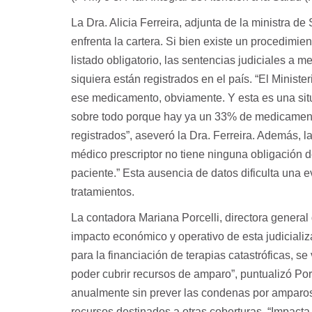
La Dra. Alicia Ferreira, adjunta de la ministra 
enfrenta la cartera. Si bien existe un procedimi
listado obligatorio, las sentencias judiciales a m
siquiera están registrados en el país. “El Minis
ese medicamento, obviamente. Y esta es una sit
sobre todo porque hay ya un 33% de medicamentos
registrados”, aseveró la Dra. Ferreira. Además, l
médico prescriptor no tiene ninguna obligación d
paciente.” Esta ausencia de datos dificulta una e
tratamientos.
La contadora Mariana Porcelli, directora genera
impacto económico y operativo de esta judiciali
para la financiación de terapias catastróficas, s
poder cubrir recursos de amparo”, puntualizó Por
anualmente sin prever las condenas por amparos
recursos destinados a otras coberturas. “Impact