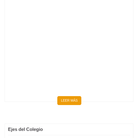
BIENVENIDOS 667 NUEVOS MÉDICOS Y MÉDICAS
LEER MÁS
Ejes del Colegio