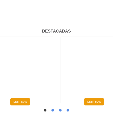
DESTACADAS
HISTÓRICO: SE
GRADUARON LOS
CICLO 4, CURSO DPM
PRIMEROS MÉDICOS Y
2026: PEDIATRÍA Y
MÉDICAS FORMADOS
GINECOLOGÍA |
ÍNTEGRAMENTE EN EL
INSCRIPCIONES ABIERT
INTERIOR DEL PAÍS
LEER MÁS
LEER MÁS