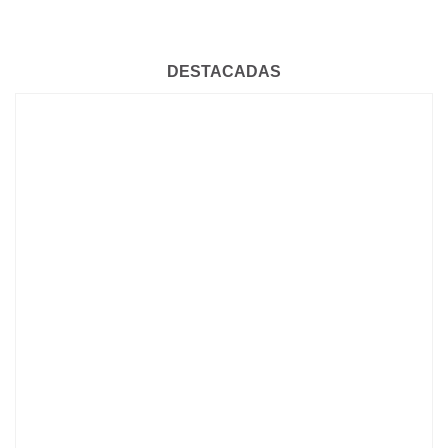
DESTACADAS
BIENVENIDOS 667 NUEVOS MÉDICOS Y MÉDICAS