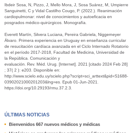
Ibdeir Sosa, N, Pizzo, J, Mello Mora, J, Sosa Suárez, M, Umpierre
Sanguinetti, C y Vidal Castilho Cougo, P. (2022.). Reanimación
cardiopulmonar: nivel de conocimientos y autoeficacia en
posgrados médico-quirúrgicos. Monografía.
Everett Martín, Silvera Luciana, Pereira Gabriela, Niggemeyer
Álvaro. Primera experiencia en Uruguay en enseñanza curricular
de resucitación cardíaca avanzada en el Ciclo Internado Rotatorio
en el período 2017-2018, Facultad de Medicina, Universidad de
la República. Comunicación y
evaluación. Rev. Méd. Urug. [Internet]. 2021 [citado 2024 Feb 28]
; 37( 2 ): e203. Disponible en:
http://www.scielo.edu.uy/scielo.php?script=sci_arttext&pid=S1688-
03902021000201203&lng=es. Epub 01-Jun-2021.
https://doi.org/10.29193/rmu.37.2.3.
ÚLTIMAS NOTICIAS
Bienvenidos 667 nuevos médicos y médicas