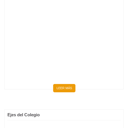
BIENVENIDOS 667 NUEVOS MÉDICOS Y MÉDICAS
LEER MÁS
Ejes del Colegio