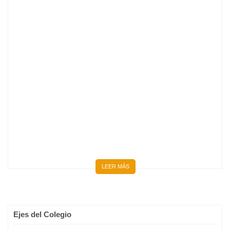
BIENVENIDOS 667 NUEVOS MÉDICOS Y MÉDICAS
LEER MÁS
Ejes del Colegio