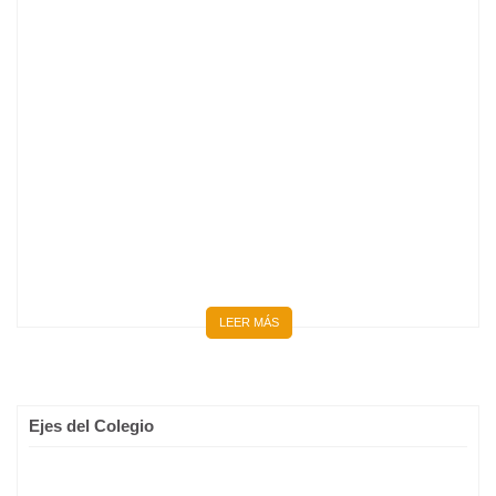
BIENVENIDOS 667 NUEVOS MÉDICOS Y MÉDICAS
LEER MÁS
Ejes del Colegio