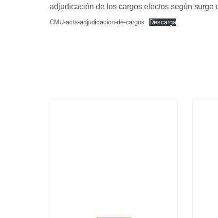
adjudicación de los cargos electos según surge 
CMU-acta-adjudicacion-de-cargos
Descarga
BIENVENIDOS 667 NUEVOS
MÉDICOS Y MÉDICAS