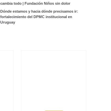
cambia todo | Fundación Niños sin dolor
Dónde estamos y hacia dónde precisamos ir:
fortalecimiento del DPMC institucional en
Uruguay
C
COMUNICADO DEL
PRO
COLEGIO MÉDICO DEL
NA
URUGUAY
AS