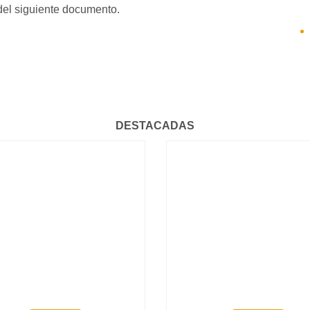
del siguiente documento.
DESTACADAS
HISTÓRICO: SE
GRADUARON LOS
CICLO 4, CURSO DPM
PRIMEROS MÉDICOS Y
2026: PEDIATRÍA Y
MÉDICAS FORMADOS
GINECOLOGÍA |
ÍNTEGRAMENTE EN EL
INSCRIPCIONES ABIERT
INTERIOR DEL PAÍS