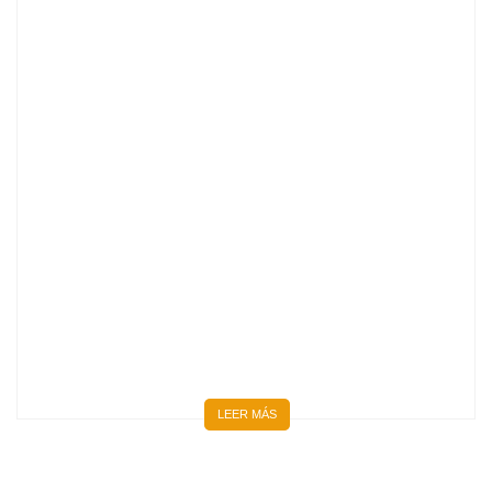
BIENVENIDOS 667 NUEVOS MÉDICOS Y MÉDICAS
LEER MÁS